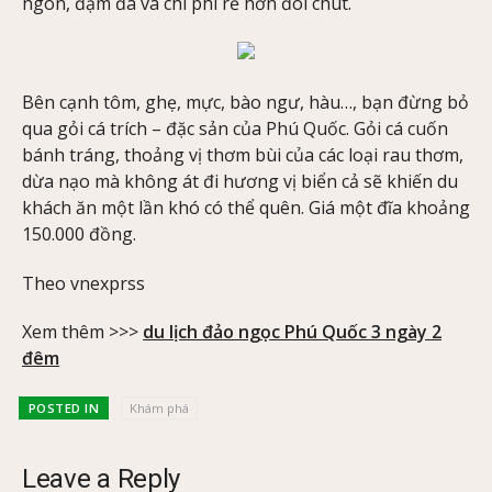
ngon, đậm đà và chi phí rẻ hơn đôi chút.
Bên cạnh tôm, ghẹ, mực, bào ngư, hàu…, bạn đừng bỏ
qua gỏi cá trích – đặc sản của Phú Quốc. Gỏi cá cuốn
bánh tráng, thoảng vị thơm bùi của các loại rau thơm,
dừa nạo mà không át đi hương vị biển cả sẽ khiến du
khách ăn một lần khó có thể quên. Giá một đĩa khoảng
150.000 đồng.
Theo vnexprss
Xem thêm >>>
du lịch đảo ngọc Phú Quốc 3 ngày 2
đêm
POSTED IN
Khám phá
Leave a Reply