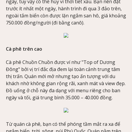
ngày, tuy vậy có thể hủy vì thời tiết xấu. Bạn nên đặt
trước ít nhất một ngày, hành trình đi qua 3 đảo trên,
ngoài tắm biển còn được lặn ngắm san hô, giá khoảng
750.000 đồng/người (đi bằng canô).
Cà phê trên cao
Cà phê Chuồn Chuồn được ví như "Top of Dương
Đông" bởi vị trí đắc địa đem lại toàn cảnh trung tâm
thị trấn. Quán mới mở nhưng tạo ấn tượng với du
khách nhờ không gian rộng rãi, xanh mát và view đẹp.
Đồ uống ở chỗ này đa dạng với menu riêng cho ban
ngày và tối, giá trung bình 35.000 – 40.000 đồng.
Từ quán cà phê, bạn có thể phóng tầm mắt ra xa để
ngắm biển, trời, sông, núi Phú Quốc. Quán nằm trên