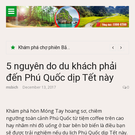
Skip
to
content
Khám phá chợ phiên Bắc Hà có gì đặc biệt
5 nguyên do du khách phải
đến Phú Quốc dịp Tết này
msbich
December 13, 2017
0
Khám phá hòn Móng Tay hoang sơ, chiêm
ngưỡng toàn cảnh Phú Quốc từ tiệm coffee trên cao
hay nhâm nhi đồ uống ở bar bên bờ biển là điều bạn
sẽ được trải nghiệm nếu du lịch Phú Quốc dịp Tết này.