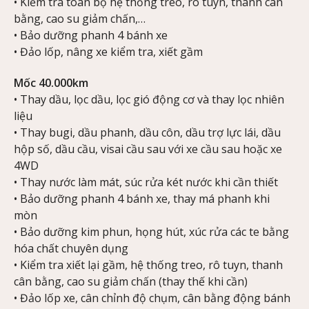
• Kiểm tra toàn bộ hệ thống treo, rô tuyn, thanh cân
bằng, cao su giảm chấn,…
• Bảo dưỡng phanh 4 bánh xe
• Đảo lốp, nâng xe kiểm tra, xiết gầm
Mốc 40.000km
• Thay dầu, lọc dầu, lọc gió động cơ và thay lọc nhiên
liệu
• Thay bugi, dầu phanh, dầu côn, dầu trợ lực lái, dầu
hộp số, dầu cầu, visai cầu sau với xe cầu sau hoặc xe
4WD
• Thay nước làm mát, súc rửa két nước khi cần thiết
• Bảo dưỡng phanh 4 bánh xe, thay má phanh khi
mòn
• Bảo dưỡng kim phun, họng hút, xúc rửa các te bằng
hóa chất chuyên dụng
• Kiểm tra xiết lại gầm, hệ thống treo, rô tuyn, thanh
cân bằng, cao su giảm chấn (thay thế khi cần)
• Đảo lốp xe, cân chỉnh độ chụm, cân bằng động bánh