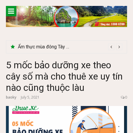
Skip
to
content
Ẩm thực mùa đông Tây Bắc có gì đặc biệt
5 mốc bảo dưỡng xe theo
cây số mà cho thuê xe uy tín
nào cũng thuộc làu
baoky
July 5, 2021
0