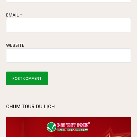
EMAIL
*
WEBSITE
CHÙM TOUR DU LỊCH