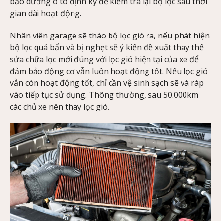
bảo dưỡng ô tô định kỳ để kiểm tra lại bộ lọc sau thời
gian dài hoạt động.
Nhân viên garage sẽ tháo bộ lọc gió ra, nếu phát hiện
bộ lọc quá bẩn và bị nghẹt sẽ ý kiến đề xuất thay thế
sửa chữa lọc mới đúng với lọc gió hiện tại của xe để
đảm bảo động cơ vẫn luôn hoạt động tốt. Nếu lọc gió
vẫn còn hoạt động tốt, chỉ cần vệ sinh sạch sẽ và ráp
vào tiếp tục sử dụng. Thông thường, sau 50.000km
các chủ xe nên thay lọc gió.