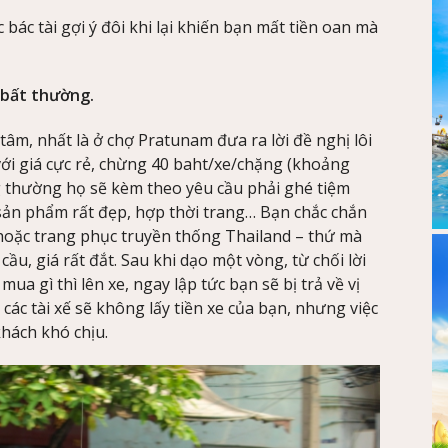
 bác tài gợi ý đôi khi lại khiến bạn mất tiền oan mà
g bất thường.
tâm, nhất là ở chợ Pratunam đưa ra lời đề nghị lôi
ới giá cực rẻ, chừng 40 baht/xe/chặng (khoảng
g thường họ sẽ kèm theo yêu cầu phải ghé tiệm
ản phẩm rất đẹp, hợp thời trang… Bạn chắc chắn
hoặc trang phục truyền thống Thailand – thứ mà
u, giá rất đắt. Sau khi dạo một vòng, từ chối lời
a gì thì lên xe, ngay lập tức bạn sẽ bị trả về vị
 các tài xế sẽ không lấy tiền xe của bạn, nhưng việc
khách khó chịu.