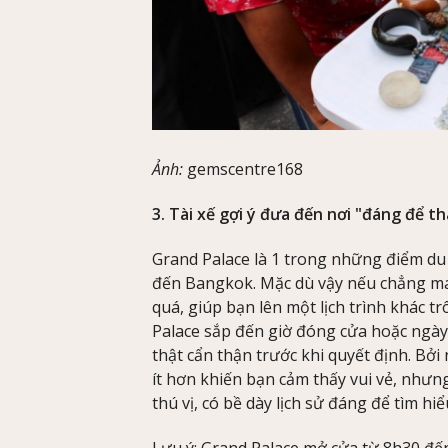
Ảnh:
gemscentre168
3. Tài xế gợi ý đưa đến nơi "đáng để 
Grand Palace là 1 trong những điểm du 
đến Bangkok. Mặc dù vậy nếu chẳng may 
quá, giúp bạn lên một lịch trình khác tr
Palace sắp đến giờ đóng cửa hoặc ngà
thật cẩn thận trước khi quyết định. Bởi 
ít hơn khiến bạn cảm thấy vui vẻ, nhưn
thú vị, có bề dày lịch sử đáng để tìm hi
Lưu ý: Grand Palace mở cửa từ 8h30 đến