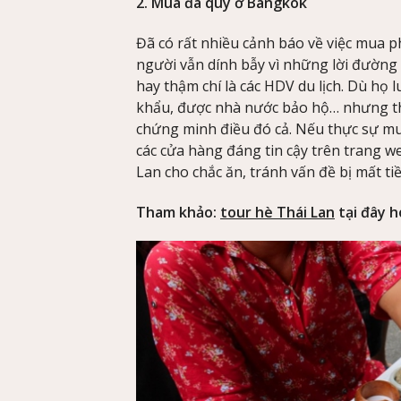
2. Mua đá quý ở Bangkok
Đã có rất nhiều cảnh báo về việc mua 
người vẫn dính bẫy vì những lời đường
hay thậm chí là các HDV du lịch. Dù họ
khẩu, được nhà nước bảo hộ… nhưng thự
chứng minh điều đó cả. Nếu thực sự mu
các cửa hàng đáng tin cậy trên trang w
Lan cho chắc ăn, tránh vấn đề bị mất ti
Tham khảo:
tour hè Thái Lan
tại đây h