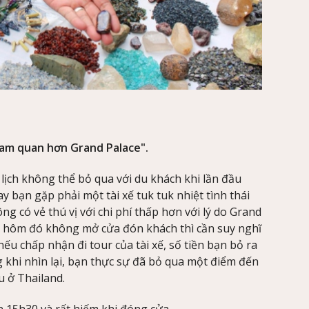
tham quan hơn Grand Palace".
lịch không thể bỏ qua với du khách khi lần đầu
bạn gặp phải một tài xế tuk tuk nhiệt tình thái
ông có vẻ thú vị với chi phí thấp hơn với lý do Grand
y hôm đó không mở cửa đón khách thì cần suy nghĩ
nếu chấp nhận đi tour của tài xế, số tiền bạn bỏ ra
g khi nhìn lại, bạn thực sự đã bỏ qua một điểm đến
ểu ở Thailand.
 15h30 và rất hiếm khi đóng cửa.