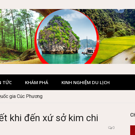
N TỨC
KHÁM PHÁ
KINH NGHIỆM DU LỊCH
Quốc gia Cúc Phương
ết khi đến xứ sở kim chi
C
0