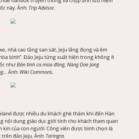
 thuê hanbok truyền thống và chụp ảnh lưu niệm
ốc này. Ảnh:
Trip Advisor.
xe, nhà cao tầng san sát, Jeju lắng đọng và êm
òa bình”. Đảo Jeju từng xuất hiện trong không ít
uốc như
Bản tình ca mùa đông
,
Nàng Dae Jang
ăng…
Ảnh:
Wiki Commons.
eland được nhiều du khách ghé thăm khi đến Hàn
 nội dung giáo dục giới tính cho khách tham quan
ầm kín của con người. Công viên được bình chọn là
trên đảo Jeju. Ảnh:
Taringra.