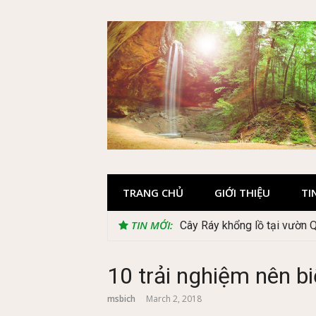
Skip
to
content
TRANG CHỦ
GIỚI THIỆU
TI
TIN MỚI:
Cây Ráy khổng lồ tại vườn 
10 trải nghiệm nên bi
msbich
March 2, 2018