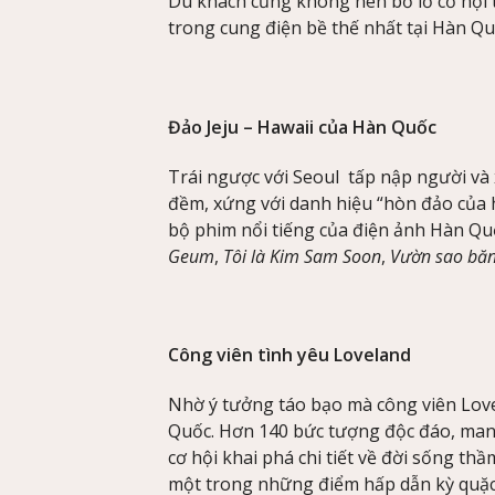
Du khách cũng không nên bỏ lỡ cơ hội
trong cung điện bề thế nhất tại Hàn Qu
Đảo Jeju – Hawaii của Hàn Quốc
Trái ngược với Seoul tấp nập người và 
đềm, xứng với danh hiệu “hòn đảo của h
bộ phim nổi tiếng của điện ảnh Hàn Q
Geum
,
Tôi là Kim Sam Soon
,
Vườn sao b
Công viên tình yêu Loveland
Nhờ ý tưởng táo bạo mà công viên Lov
Quốc. Hơn 140 bức tượng độc đáo, mang
cơ hội khai phá chi tiết về đời sống th
một trong những điểm hấp dẫn kỳ quặc 