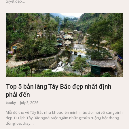
tuyệt đẹp…
Top 5 bản làng Tây Bắc đẹp nhất định
phải đến
baoky
July 3, 2026
Mỗi độ thu về Tây Bắc như khoác lên mình màu áo mới vô cùng xinh
đẹp. Du lịch Tây Bắc ngoài việc ngắm những thửa ruộng bậc thang
đồng loạt thay…