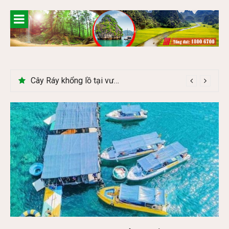
Skip
to
content
Cây Ráy khổng lồ tại vườn Quốc gia Cúc Phương