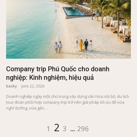
Company trip Phú Quốc cho doanh
nghiệp: Kinh nghiệm, hiệu quả
baoky
June 22, 2026
Doanh nghiệp ngày một chú trọng xây dựng văn hóa nội bộ, du lịch
tour đoàn phối hợp company trip trở nên giải pháp tối ưu để vừa
nghỉ dưỡng, vừa gắn…
Posts
Page
Page
Page
Page
2
1
3
…
296
pagination