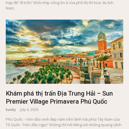
hợp để “đi trốn” khỏi nhịp sống ồn ã của phố thị thì tour du lịch
Nam…
Khám phá thị trấn Địa Trung Hải – Sun
Premier Village Primavera Phú Quốc
baoky
July 4, 2026
Phú Quốc – hòn đảo xinh đẹp nằm trên lãnh hải phía Tây Nam của
Tổ Quốc. “Hòn đảo ngọc” không chỉ nổi tiếng với những quang cảnh